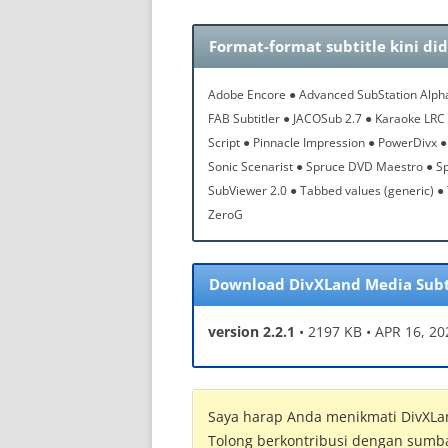
Format-format subtitle kini di
Adobe Encore ● Advanced SubStation Alpha 
FAB Subtitler ● JACOSub 2.7 ● Karaoke LR
Script ● Pinnacle Impression ● PowerDivx 
Sonic Scenarist ● Spruce DVD Maestro ● Sp
SubViewer 2.0 ● Tabbed values (generic) ●
ZeroG
Download DivXLand Media Subt
version 2.2.1
• 2197 KB • APR 16, 20
Saya harap Anda menikmati DivXLan
Tolong berkontribusi dengan sumba