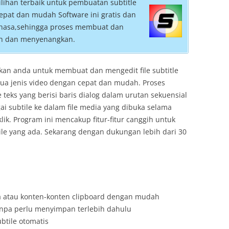
lihan terbaik untuk pembuatan subtitle
cepat dan mudah Software ini gratis dan
bahasa,sehingga proses membuat dan
ah dan menyenangkan.
an anda untuk membuat dan mengedit file subtitle
ua jenis video dengan cepat dan mudah. Proses
e teks yang berisi baris dialog dalam urutan sekuensial
ai subtile ke dalam file media yang dibuka selama
ik. Program ini mencakup fitur-fitur canggih untuk
le yang ada. Sekarang dengan dukungan lebih dari 30
sa atau konten-konten clipboard dengan mudah
 tanpa perlu menyimpan terlebih dahulu
btile otomatis